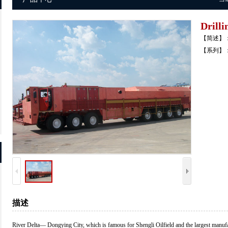
Drill
【简述】：Dri
【系列】：Dri
描述
River Delta— Dongying City, which is famous for Shengli Oilfield and the largest manuf